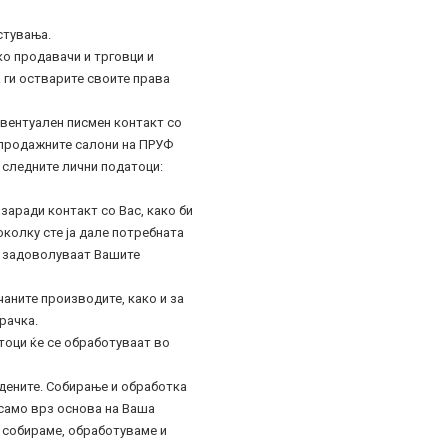
стувања.
о продавачи и трговци и
 ги остварите своите права
евентуален писмен контакт со
д продажните салони на ПРУФ
е следните лични податоци:
заради контакт со Вас, како би
колку сте ја дале потребната
ги задоволуваат Вашите
чаните производите, како и за
рачка.
тоци ќе се обработуваат во
едените. Собирање и обработка
 само врз основа на Ваша
 собираме, обработуваме и