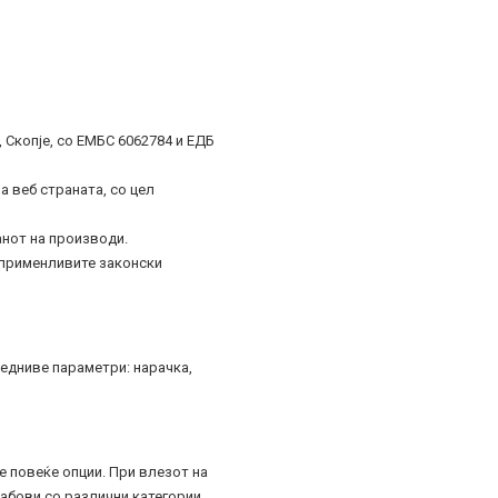
 Скопје, со ЕМБС 6062784 и ЕДБ
а веб страната, со цел
анот на производи.
 применливите законски
едниве параметри: нарачка,
е повеќе опции. При влезот на
абови со различни категории.