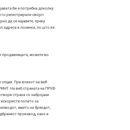
ајавата Ви е потребна доколку
е го регистрирале својот
но да се најавите, преку
ил адреса и лозинка, по што ќе
ет продавницата, можете во
 опции. При влезот на веб
РИНТ. На веб страната на ПРУФ
отвори страна со набројани
о искористи полето за
оизводот, името на брендот,
одбраниот производ, како и