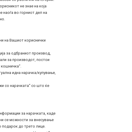
орисникот не знае на која
е наоѓа во горниот дел на
но.
ени на Вашиот кориснички
ија за одбраниот производ,
тали за производот, постои
 кошничка“.
туална идна нарачка/купување,
и со нарачката“ со што ќе
информации за нарачката, каде
ени се можности за внесување
о подарок до трето лице.