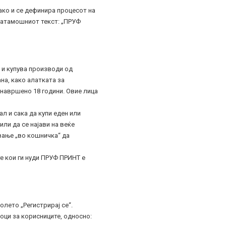
ако и се дефинира процесот на
натамошниот текст: „ПРУФ
 и купува производи од
на, како алатката за
 навршено 18 години. Овие лица
л и сака да купи еден или
ли да се најави на веќе
вање „во кошничка“ да
е кои ги нуди ПРУФ ПРИНТ е
лето „Регистрирај се“.
оци за корисниците, односно: