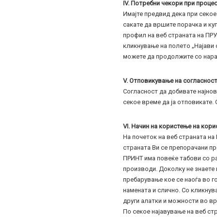
IV. Потребни чекори при процес
Имајте предвид дека при секое
сакате да вршите порачка и ку
профил на веб страната на ПРУ
кликнување на полето „Најави с
можете да продолжите со нара
V. Отповикување на согласнос
Согласност да добивате најнов
секое време да ја отповикате.
VI. Начин на користење на кор
На почеток на веб страната на
страната Ви се препорачани пр
ПРИНТ има повеќе табови со ра
производи. Доколку не знаете н
пребарување кое се наоѓа во г
намената и слично. Со кликнув
други алатки и можности во в
По секое најавување на веб ст