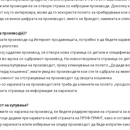
и или промоции ќе се отвори страна со набројани производи. Доколку к
т кој го интересира, може да го искористи полето за пребарување кое с
да се внесе шифрата на производот, името на брендот, намената и слич
на производ(и)?
чате производи од Интернет продавницата, потребно е да бидете најав
 упатство.
кој одделен производ, се отвора нова страница со детали и спецификац
и во врска со одбраниот производ. На новоотворената страница со де
рачка/купување на производот, преку кликнување на полето „Додади во
ледај кошничка“, имате увид во производите кои сте ги одбрале за евен
можност за отстранување на производот од својата кошничка.
со нарачката на производот/ите треба да кликнете на полето „продолж
ата страница за информации за нарачката.
сот на купување?
ите со нарачка на производ, ќе бидете редиректирани на страната за 
оци дадени при најавата на веб страната на ПРУФ ПРИНТ, како и остав
 нарачката и/или избирање на опција производот да биде испратен как