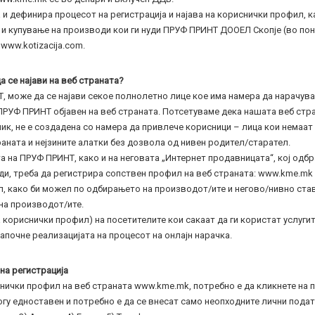
 и дефинира процесот на регистрација и најава на кориснички профил, к
 и купување на производи кои ги нуди ПРУФ ПРИНТ ДООЕЛ Скопје (во по
 www.kotizacija.com.
да се најави на веб страната?
, може да се најави секое полнолетно лице кое има намера да нарачува
РУФ ПРИНТ објавен на веб страната. Потсетуваме дека нашата веб стра
сник, не е создадена со намера да привлече корисници – лица кои немаат
раната и нејзините алатки без дозвола од нивен родител/старател.
а на ПРУФ ПРИНТ, како и на неговата „Интернет продавницата“, кој одбра
и, треба да регистрира сопствен профил на веб страната: www.kme.mk и
, како би можел по одбирањето на производот/ите и негово/нивно ста
на производот/ите.
 кориснички профил) на посетителите кои сакаат да ги користат услугит
апочне реализацијата на процесот на онлајн нарачка.
 на регистрација
нички профил на веб страната www.kme.mk, потребно е да кликнете на по
огу едноставен и потребно е да се внесат само неопходните лични подат