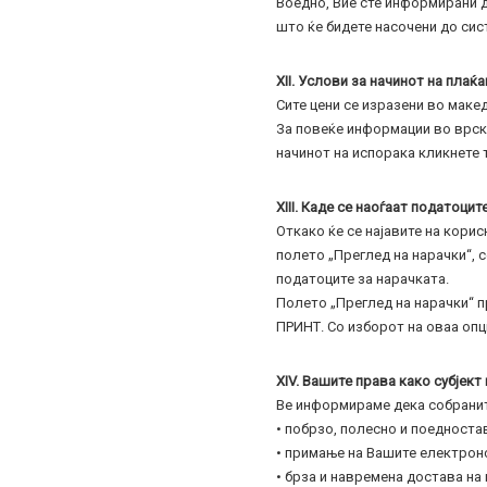
Воедно, Вие сте информирани д
што ќе бидете насочени до сис
XII. Услови за начинот на плаќ
Сите цени се изразени во маке
За повеќе информации во врска
начинот на испорака кликнете т
XIII. Каде се наоѓаат податоци
Откако ќе се најавите на корис
полето „Преглед на нарачки“, 
податоците за нарачката.
Полето „Преглед на нарачки“ п
ПРИНТ. Со изборот на оваа опц
XIV. Вашите права како субјект
Ве информираме дека собраните
• побрзо, полесно и поедноста
• примање на Вашите електронс
• брза и навремена достава на