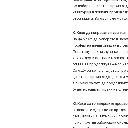
Со избор на табот за производ
категорија и припаѓа производо
страницата. Во ова поле може 
X. Како да направите нарачка 
За да може да одберете и нара
профил на начин опишан во ова
Понатаму, со кликнување на се
како и други алатки и можност
опција за продолжување со на
Со одбирање на опцијата „Прег
цената на производот, како и 
Доколку сакате да продолжите 
бидете редиректирани на следн
XI. Како да го завршите проце
Откако сте одбрале да продолж
се видливи Вашите лични подат
на конкретни забелешки околку