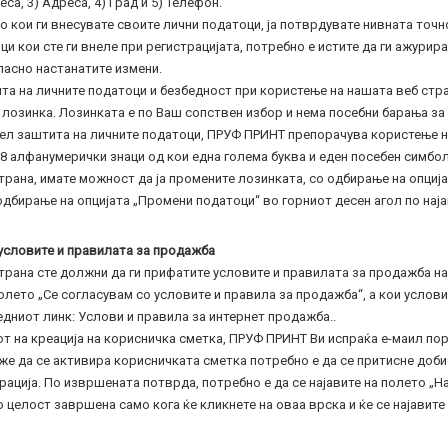
еса, 3) Адреса, 4) Град и 5) Телефон.
 кои ги внесувате своите лични податоци, ја потврдувате нивната точно
 кои сте ги внеле при регистрацијата, потребно е истите да ги ажурира
ласно настанатите измени.
та на личните податоци и безбедност при користење на нашата веб стр
 лозинка. Лозинката е по Ваш сопствен избор и нема посебни барања з
цел заштита на личните податоци, ПРУФ ПРИНТ препорачува користење н
8 алфанумерички знаци од кои една голема буква и еден посебен симбол
трана, имате можност да ја промените лозинката, со одбирање на опциј
одбирање на опцијата „Промени податоци“ во горниот десен агол по наја
о условите и правилата за продажба
трана сте должни да ги прифатите условите и правилата за продажба н
лето „Се согласувам со условите и правила за продажба“, а кои услови 
дниот линк: Услови и правила за интернет продажба..
 на креација на корисничка сметка, ПРУФ ПРИНТ Ви испраќа е-маил пор
же да се активира корисничката сметка потребно е да се притисне доби
ација. По извршената потврда, потребно е да се најавите на полето „Нај
о целост завршена само кога ќе кликнете на оваа врска и ќе се најавит