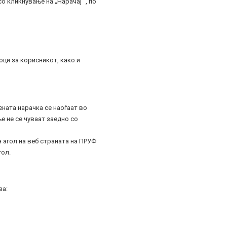
 кликнување на „Нарачај “, по
ци за корисникот, како и
ената нарачка се наоѓаат во
е не се чуваат заедно со
н агол на веб страната на ПРУФ
гол.
за: