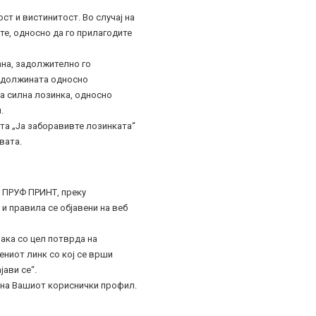
ст и вистинитост. Во случај на
те, односно да го прилагодите
ана, задолжително го
а должината односно
а силна лозинка, односно
.
ата „Ја заборавивте лозинката“
вата.
а ПРУФ ПРИНТ, преку
и правила се објавени на веб
ака со цел потврда на
ениот линк со кој се врши
ави се“.
е на Вашиот кориснички профил.