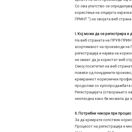
Со ова упатство се определува
користење на опцијата нарачка
ПРИНТ “) на својата веб страна
I. Кој може да се регистрира и 
На веб страната на ПРУФ ПРИНТ
асортиманот на производи на П
регистрација и најава на кори
не смеат да ја користат веб ст
Секој посетител на веб странат
повеќе од понудените производ
креираниот кориснички профил
продолжи со купопродажбата 
Регистрацијата (отворањето на
неопходна како би можела да з
II. Потребни чекори при процес
За да креирате сопствен корис
Процесот на регистрација е мн