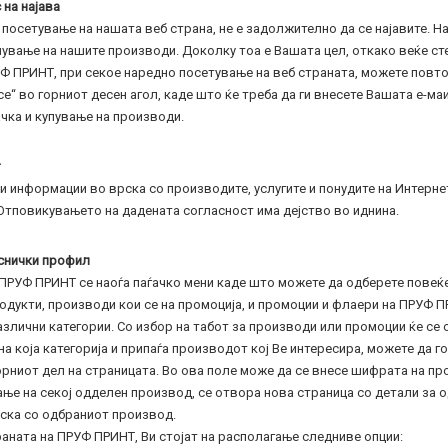
 на најава
 посетување на нашата веб страна, не е задолжително да се најавите. Н
пување на нашите производи. Доколку тоа е Вашата цел, откако веќе ст
Ф ПРИНТ, при секое наредно посетување на веб страната, можете повтор
е“ во горниот десен агол, каде што ќе треба да ги внесете Вашата е-ма
чка и купување на производи.
т
и информации во врска со производите, услугите и понудите на Интерн
 Отповикувањето на дадената согласност има дејство во иднина.
иснички профил
 ПРУФ ПРИНТ се наоѓа паѓачко мени каде што можете да одберете повеќе
одукти, производи кои се на промоција, и промоции и флаери на ПРУФ П
злични категории. Со избор на табот за производи или промоции ќе се 
а која категорија и припаѓа производот кој Ве интересира, можете да г
орниот дел на страницата. Во ова поле може да се внесе шифрата на пр
ање на секој одделен производ, се отвора нова страница со детали за 
рска со одбраниот производ.
раната на ПРУФ ПРИНТ, Ви стојат на располагање следниве опции: