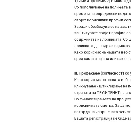
1) Име и презиме; 2) Е-маил адр
Со пополнување на полињата во
промени на определени податоци
својот кориснички профил сог
Заради обезбедување на зашти
заштитувате својот профил со
содржината на лозинката. Со 
лозинката да содржи најмалку 
Како корисник на нашата веб с
пред самата најава или пак со 
III. Прифаќање (согласност) с
Како корисник на нашата веб с
кликнување / штиклирање на по
страната на ПРУФ ПРИНТ на сле
Со финализирањето на процесот
корисничката сметка. За да мо
потврда на извршената регистр
Вашата регистрација ќе биде в