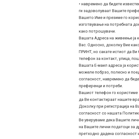
• навремено да бидете известе
ги задоволуваат Вашите префер
Вашето Име и презиме го корис
изготвување на потребната док
како потрошувачи.
Вашата Адреса на живеење ја к
Вас. Односно, доколку Вие как
ПРИНТ, но сакате истиот да Ви
телефон за контакт, улица, пош
Вашата Е-маил адреса ја корист
можеле побрзо, полесно и поед
согласност, навремено да биде
преференци и потреби.
Вашиот телефон го користиме с
да Ве контактираат нашите вр
Доколку при регистрација на В
согласност со нашата Политик
Ве уверуваме дека Вашите личн
на Вашите лични податоци за д
претходно дадена согласност 