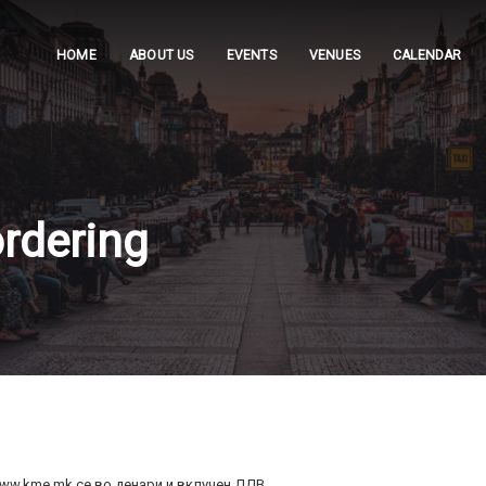
HOME
ABOUT US
EVENTS
VENUES
CALENDAR
ordering
ww.kme.mk се во денари и вклучен ДДВ.