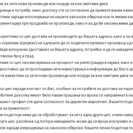
ни за сите нови производи или понуди за кои сметаме дека
енци и потреби, само доколку сте се согласиле да примате вакви изве
тиме заради исполнување на нашите законски обврски кои ги имаме как
ументација при продажба на производи, како и за да Ви овозможиме да
ористиме со цел достава на производите до Вашата адреса, како и за 
о корисник (купувач) не одлучите да го подигнете купениот производ о
 биде испорачан (доставен) на Вашата адреса, потребно е да ги наведет
тенски број и град.
име со цел овозможување на процесот на регистрација и најава, како и 
ноставно да ги проследиме сите известувања и информации до Вас и до
те известени за сите нови производи или понуди за кои сметаме дека 
о цел заради контакт со Вас, особено за потребите за достава на нара
аботени доколку имаат било какви прашања во врска со направената на
ашиот профил сте дале согласност за директен маркетинг, Вашите пода
а за приватност.
и податоци нема да се обработуваат за ниту една друга цел, освен нав
руга цел, различна од погоре наведените, може да се врши исклучиво и
или заради извршување на законски обврски. Вашите лични податоци ги