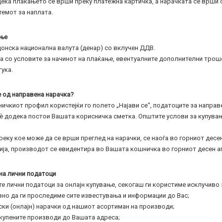
ека плаќањето се врши преку платежна картичка, а нарачката се врши со
темот за наплата.
ање
донска национална валута (денар) со вклучен ДДВ.
 со условите за начинот на плаќање, евентуалните дополнителни трошо
ука.
те од направена нарачка?
ничкиот профил користејќи го полето „Најави се“, податоците за направ
сè додека постои Вашата корисничка сметка. Општите услови за купувањ
реку кое може да се врши преглед на нарачки, се наоѓа во горниот десе
ија, производот се евидентира во Вашата кошничка во горниот десен а
 на лични податоци
 лични податоци за онлајн купување, секогаш ги користиме исклучиво 
вно да ги проследиме сите известувања и информации до Вас;
ки (онлајн) нарачки од нашиот асортиман на производи;
 купените производи до Вашата адреса;