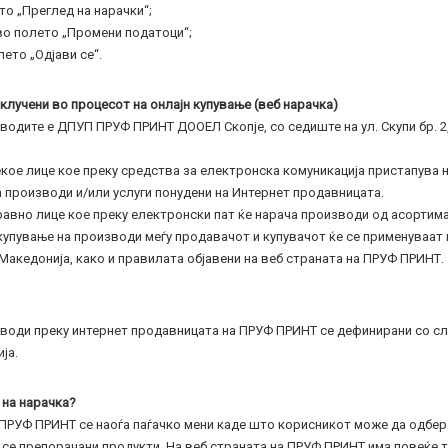
то „Преглед на нарачки“;
во полето „Промени податоци“;
лето „Одјави се“.
вклучени во процесот на онлајн купување (веб нарачка)
водите e ДПУП ПРУФ ПРИНТ ДООЕЛ Скопје, со седиште на ул. Скупи бр. 2,
екое лице кое преку средства за електронска комуникација пристапува н
 производи и/или услуги понудени на Интернет продавницата.
равно лице кое преку електронски пат ќе нарача производи од асортим
 купување на производи меѓу продавачот и купувачот ќе се применуваат
Македонија, како и правилата објавени на веб страната на ПРУФ ПРИНТ.
зводи преку интернет продавницата на ПРУФ ПРИНТ се дефинирани со сл
ја.
 на нарачка?
 ПРУФ ПРИНТ се наоѓа паѓачко мени каде што корисникот може да одбер
 се препорачани продукти, На веб страната на ПРУФ ПРИНТ има повеќе т