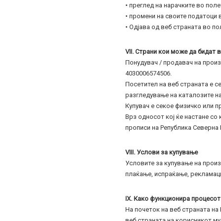
• преглед на нарачките во поле
• промени на своите податоци 
• Одјава од веб страната во по
VII. Страни кои може да бидат 
Понудувач / продавач на произ
4030006574506.
Посетител на веб страната е с
разгледување на каталозите на
Купувач е секое физичко или п
Врз односот кој ќе настане со
прописи на Република Северна 
VIII. Услови за купување
Условите за купување на прои
плаќање, испраќање, рекламаци
IX. Како функционира процесот
На почеток на веб страната на
веб страната на корисникот му